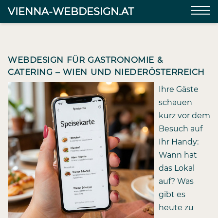
VIENNA-WEBDESIGN.AT
WEBDESIGN FÜR GASTRONOMIE &
CATERING – WIEN UND NIEDERÖSTERREICH
Ihre Gäste
schauen
kurz vor dem
Besuch auf
Ihr Handy:
Wann hat
das Lokal
auf? Was
gibt es
heute zu